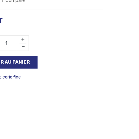
Compare
T
R AU PANIER
picerie fine