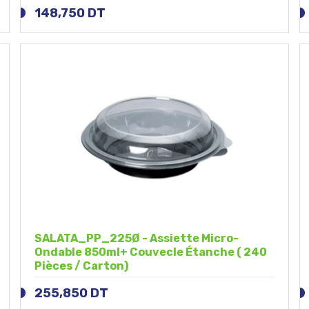
148,750
DT
SALATA_PP_225Ø - Assiette Micro-
Ondable 850ml+ Couvecle Étanche ( 240
Pièces / Carton)
255,850
DT